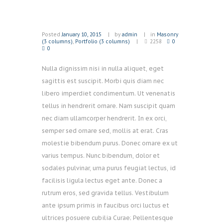
Posted
January 10, 2015
by
admin
in
Masonry
(3 columns)
,
Portfolio (3 columns)
2258
0
0
Nulla dignissim nisi in nulla aliquet, eget
sagittis est suscipit. Morbi quis diam nec
libero imperdiet condimentum. Ut venenatis
tellus in hendrerit ornare. Nam suscipit quam
nec diam ullamcorper hendrerit. In ex orci,
semper sed ornare sed, mollis at erat. Cras
molestie bibendum purus. Donec ornare ex ut
varius tempus. Nunc bibendum, dolor et
sodales pulvinar, urna purus feugiat lectus, id
facilisis ligula lectus eget ante. Donec a
rutrum eros, sed gravida tellus. Vestibulum
ante ipsum primis in faucibus orci luctus et
ultrices posuere cubilia Curae; Pellentesque